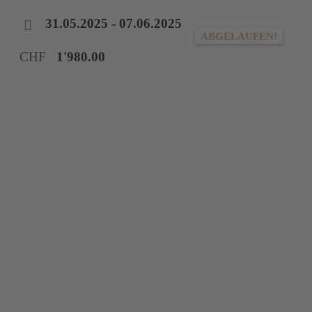
31.05.2025
- 07.06.2025
ABGELAUFEN!
CHF
1'980.00
Neues im
Dreiländereck
Längst kein Geheimtipp mehr, aber doch in unseren
Breiten nahezu unbekannt, sind die vielseitigen
Fluggebiete im Dreiländereck von Tschechien, Polen
und der Slowakei.
Eine äusserst aktive Fliegerszene hat sich in den
letzten Jahren eine Vielzahl an Startplätzen
erschlossen. Manche mögen für den Alpenpiloten
kaum als Startplatz zählen, da sie wenig