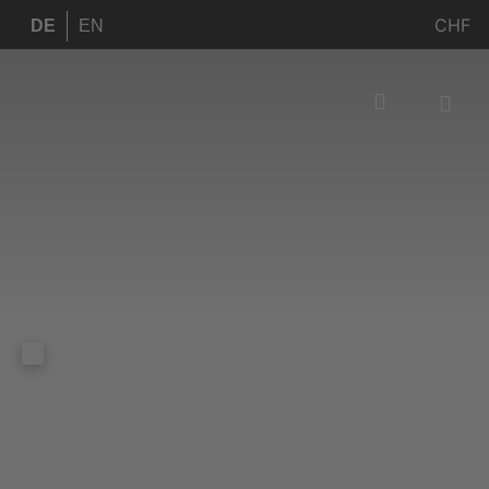
CHF
DE
EN
Dreiländertour Tsc