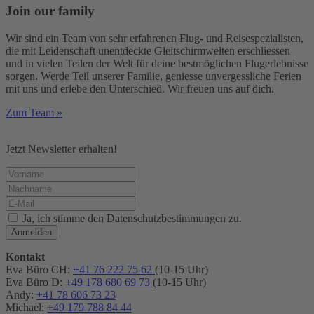
Join our family
Wir sind ein Team von sehr erfahrenen Flug- und Reisespezialisten,
die mit Leidenschaft unentdeckte Gleitschirmwelten erschliessen
und in vielen Teilen der Welt für deine bestmöglichen Flugerlebnisse
sorgen. Werde Teil unserer Familie, geniesse unvergessliche Ferien
mit uns und erlebe den Unterschied. Wir freuen uns auf dich.
Zum Team »
Jetzt Newsletter erhalten!
Ja, ich stimme den Datenschutzbestimmungen zu.
Anmelden
Kontakt
Eva Büro CH:
+41 76 222 75 62
(10-15 Uhr)
Eva Büro D:
+49 178 680 69 73
(10-15 Uhr)
Andy:
+41 78 606 73 23
Michael:
+49 179 788 84 44