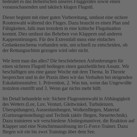
bedeutet es das Beherrschen unseres Fluggerätes sowie einen
vorausschauenden und taktisch klugen Flugstil.
Dieser beginnt mit einer guten Vorbereitung, umfasst eine sichere
Routenwahl während des Fluges. Dazu braucht es einen Plan und
Fähigkeiten, falls man trotzdem in eine kritische Flugsituation
kommt. Dies umfasst das Beheben von Klappern und anderen
Kappenstörungen. Für den Extremfall muss eine einfaches
Gedankenschema vorhanden sein, um schnell zu entscheiden, ob
der Rettungsschirm gezogen wird oder nicht.
Wie lernt man das alles? Die beschriebenen Anforderungen für
einen sicheren Flugstil bedingen einen ganzheitlichen Ansatz. Wir
beschäftigen uns eine ganze Woche mit dem Thema. In Theorie
besprechen und in der Praxis üben wir das Verhalten bei steigenden
Eskalationsstufen: 1. Prävention, 2. Was tun, wenn das Ungewollte
trotzdem eintrifft und 3. Wenn gar nichts mehr hilft.
Im Detail behandeln wir: Sichere Flugroutenwahl in Abhängigkeit
des Wetters (Lee, Luv, Venturi, Gleitwinkel, Turbulenzen,
Überspülungen), Aussenlandungen, Wolkenfliegen, Material
(Gurtzeugeinstellung) und Technik (aktiv fliegen, Steuertechnik).
Dazu trainieren wir verschiedene Abstiegsmanöver, die Reaktion auf
Klapper und eine Notschirmauslösung im G-Force-Trainer. Dazu
fliegen wir ein bis zwei Trainings über dem See.