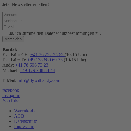
Jetzt Newsletter erhalten!
Ja, ich stimme den Datenschutzbestimmungen zu.
Anmelden
Kontakt
Eva Büro CH:
+41 76 222 75 62
(10-15 Uhr)
Eva Büro D:
+49 178 680 69 73
(10-15 Uhr)
Andy:
+41 78 606 73 23
Michael:
+49 179 788 84 44
E-Mail:
info@flywithandy.com
facebook
instagram
YouTube
Warenkorb
AGB
Datenschutz
Impressum