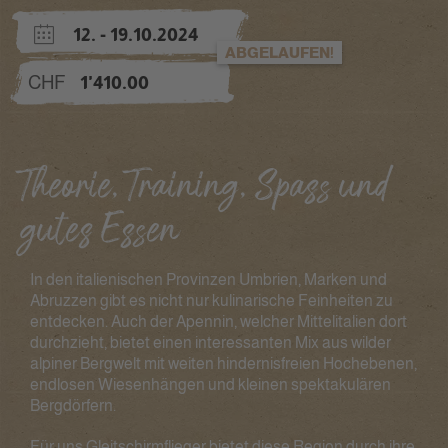
12. - 19.10.2024
ABGELAUFEN!
CHF
1'410.00
Theorie, Training, Spass und
gutes Essen
In den italienischen Provinzen Umbrien, Marken und
Abruzzen gibt es nicht nur kulinarische Feinheiten zu
entdecken. Auch der Apennin, welcher Mittelitalien dort
durchzieht, bietet einen interessanten Mix aus wilder
alpiner Bergwelt mit weiten hindernisfreien Hochebenen,
endlosen Wiesenhängen und kleinen spektakulären
Bergdörfern.
Für uns Gleitschirmflieger bietet diese Region durch ihre