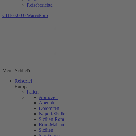
Reiseberichte
CHF
0.00
0
Warenkorb
Menu
Schließen
Reiseziel
Europa
Italien
Abruzzen
Apennin
Dolomiten
Napoli-Sizilien
Sizilien-Rom
Rom-Mailand
Sizilien
San Fermo