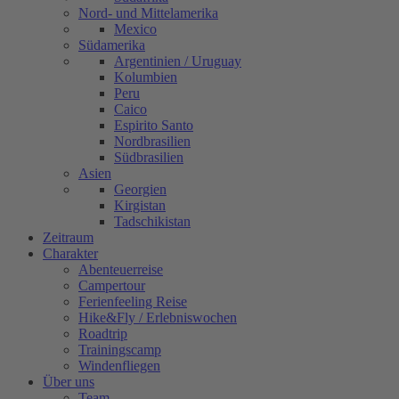
Nord- und Mittelamerika
Mexico
Südamerika
Argentinien / Uruguay
Kolumbien
Peru
Caico
Espirito Santo
Nordbrasilien
Südbrasilien
Asien
Georgien
Kirgistan
Tadschikistan
Zeitraum
Charakter
Abenteuerreise
Campertour
Ferienfeeling Reise
Hike&Fly / Erlebniswochen
Roadtrip
Trainingscamp
Windenfliegen
Über uns
Team