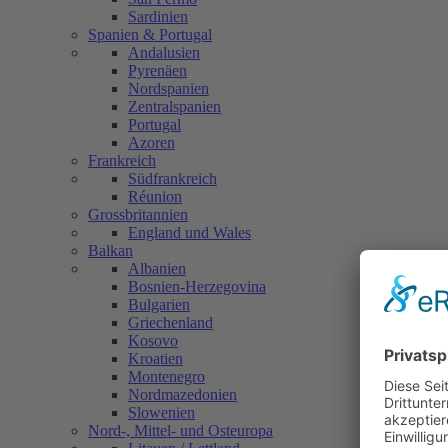
Sardinien
Spanien & Portugal
Andalusien
Pyrenäen
Nordspanien
Zentralspanien
Portugal
Azoren
Frankreich
Südfrankreich
Réunion
Grossbritannien
England und Wales
Balkan
Albanien
Bosnien-Herzegovina
Bulgarien
Griechenland
Kosovo
Kroatien
Montenegro
Nordmazedonien
Slowenien
Nord-, Mittel- und Osteuropa