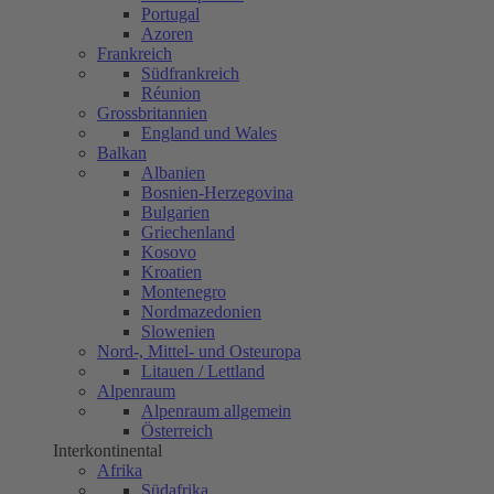
Portugal
Azoren
Frankreich
Südfrankreich
Réunion
Grossbritannien
England und Wales
Balkan
Albanien
Bosnien-Herzegovina
Bulgarien
Griechenland
Kosovo
Kroatien
Montenegro
Nordmazedonien
Slowenien
Nord-, Mittel- und Osteuropa
Litauen / Lettland
Alpenraum
Alpenraum allgemein
Österreich
Interkontinental
Afrika
Südafrika