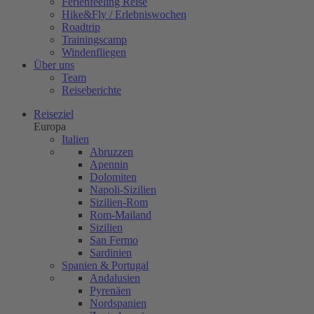
Ferienfeeling Reise
Hike&Fly / Erlebniswochen
Roadtrip
Trainingscamp
Windenfliegen
Über uns
Team
Reiseberichte
Reiseziel
Europa
Italien
Abruzzen
Apennin
Dolomiten
Napoli-Sizilien
Sizilien-Rom
Rom-Mailand
Sizilien
San Fermo
Sardinien
Spanien & Portugal
Andalusien
Pyrenäen
Nordspanien