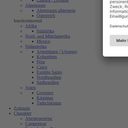
Litauen / Lettland
Alpenraum
Alpenraum allgemein
Österreich
Interkontinental
Afrika
Südafrika
Nord- und Mittelamerika
Mexico
Südamerika
Argentinien / Uruguay
Kolumbien
Peru
Caico
Espirito Santo
Nordbrasilien
Südbrasilien
Asien
Georgien
Kirgistan
Tadschikistan
Zeitraum
Charakter
Abenteuerreise
Campertour