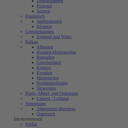
Zentralspanien
Portugal
Azoren
Frankreich
Südfrankreich
Réunion
Grossbritannien
England und Wales
Balkan
Albanien
Bosnien-Herzegovina
Bulgarien
Griechenland
Kosovo
Kroatien
Montenegro
Nordmazedonien
Slowenien
Nord-, Mittel- und Osteuropa
Litauen / Lettland
Alpenraum
Alpenraum allgemein
Österreich
Interkontinental
Afrika