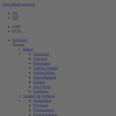
Zum Inhalt springen
DE
EN
CHF
EUR
Reiseziel
Europa
Italien
Abruzzen
Apennin
Dolomiten
Napoli-Sizilien
Sizilien-Rom
Rom-Mailand
Sizilien
San Fermo
Sardinien
Spanien & Portugal
Andalusien
Pyrenäen
Nordspanien
Zentralspanien